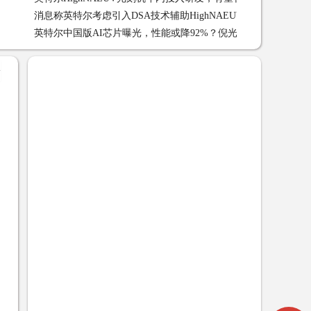
消息称英特尔考虑引入DSA技术辅助HighNAEUV光刻以提升质量
英特尔中国版AI芯片曝光，性能或降92%？倪光南：抛弃幻想
04-20
+