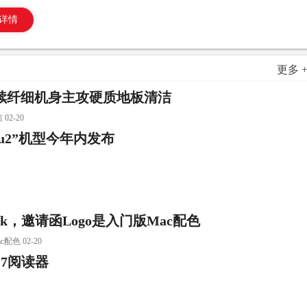
详情
更多 
：延续纤细机身主攻硬质地板清洁
2-20
bu2”机型今年内发布
k，邀请函Logo是入门版Mac配色
色 02-20
t8.7阅读器