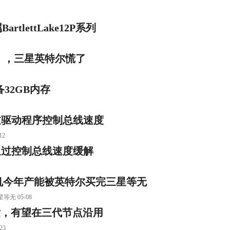
lettLake12P系列
」，三星英特尔慌了
备32GB内存
过驱动程序控制总线速度
2
通过控制总线速度缓解
刻机今年产能被英特尔买完三星等无
无 05-08
研发，有望在三代节点沿用
23