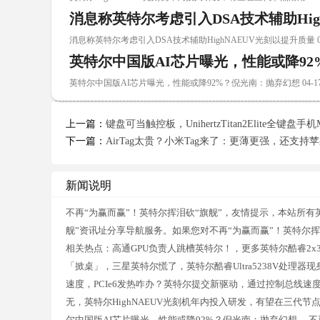
消息称英特尔考虑引入DSA技术辅助Hig
消息称英特尔考虑引入DSA技术辅助HighNAEUV光刻以提升质量 04
英特尔中国版AI芯片曝光，性能或降9
英特尔中国版AI芯片曝光，性能或降92%？倪光南：抛弃幻想 04-1
上一篇：
键盘可当触控板，UnihertzTitan2Elite全键盘手
下一篇：
AirTag太贵？小米Tag来了：更薄更强，还支持
新闻说明
不再“为赢而赢”！英特尔挥泪砍“旗舰”，友情提示，本站所有
舰”资讯址分享导航服务。如果您对不再“为赢而赢”！英特尔
相关热点：高通GPU负责人跳槽英特尔！，更多英特尔酷睿2x3PE处
「掀桌」，三星英特尔慌了，英特尔酷睿Ultra5238V处理器
速度，PCIe6发热咋办？英特尔提交新驱动，通过控制总线速
无，英特尔HighNAEUV光刻机年内投入研发，有望在三代节
尔中国版AI芯片曝光，性能或降92%？倪光南：抛弃幻想，.不