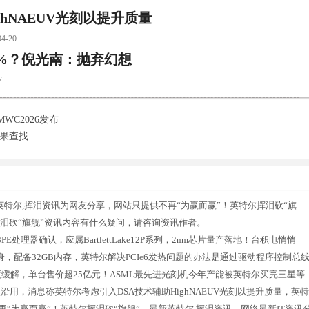
hNAEUV光刻以提升质量
-20
2%？倪光南：抛弃幻想
7
机MWC2026发布
苹果查找
英特尔,挥泪资讯为网友分享，网站只提供不再“为赢而赢”！英特尔挥泪砍“旗
挥泪砍“旗舰”资讯内容有什么疑问，请咨询资讯作者。
理器确认，应属BartlettLake12P系列，2nm芯片量产落地！台积电悄悄
现身，配备32GB内存，英特尔解决PCIe6发热问题的办法是通过驱动程序控制总
度缓解，单台售价超25亿元！ASML最先进光刻机今年产能被英特尔买完三星等
点沿用，消息称英特尔考虑引入DSA技术辅助HighNAEUV光刻以提升质量，英特
再“为赢而赢”！英特尔挥泪砍“旗舰”，最新英特尔,挥泪资讯，网络最新IT资讯