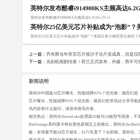
英特尔发布酷睿i914900KS主频高达6.2G
英特尔发布酷睿i914900KS主频高达6.2GHz 03-15
英特尔25亿美元芯片补贴成为“泡影”
英特尔25亿美元芯片补贴成为“泡影”？美国五角大楼把责任推给了商 0
上一篇：
乔布斯当年所言芯片按沙子论斤卖成真，但是仅
下一篇：
光刻机闹剧结束！荷兰正式宣布，外媒：势不可
新闻说明
英特尔中国版AI芯片曝光，性能或降92%？倪光南：抛弃幻想
芯片曝光，性能或降92%？倪光南：抛弃幻想资讯址分享导航
讯内容有什么疑问，请咨询资讯作者。
相关热点：英特尔ArrowLake处理器20核与24核型号现
Battlemage系列显卡将在黑色星期五之前推出，英特尔ArcBatt
破：全球最节能AI芯片诞生，EUV失宠了？台积电、英特尔、三
两个尺寸，英特尔发布酷睿i914900KS主频高达6.2GHz