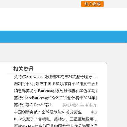
加入收藏
相关资讯
英特尔ArrowLake处理器20核与24核型号现身，不支持超线程
网翎将于5月发布中国卫星领域首个民用宽带设备
网翎将于5月
消息称英特尔Battlemage系列显卡将在黑色星期五之前推出
消
英特尔ArcBattlemage"Xe2"GPU预计将于2024年底推出
英特尔Ar
英特尔发布Gaudi3芯片
英特尔发布Gaudi3芯片 04-10
中国创新突破：全球最节能AI芯片诞生
中国创新突破：全球最节能A
EUV失宠了？台积电、英特尔、三星拒绝捆绑，已卖掉ASML股
新款iPadAir发布前已从中国发货首次分为两个尺寸
新款iPad
份？ 03-27