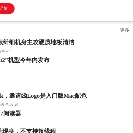
详情
更多 
：延续纤细机身主攻硬质地板清洁
2-20
bu2”机型今年内发布
k，邀请函Logo是入门版Mac配色
色 02-20
t8.7阅读器
核型号现身，不支持超线程