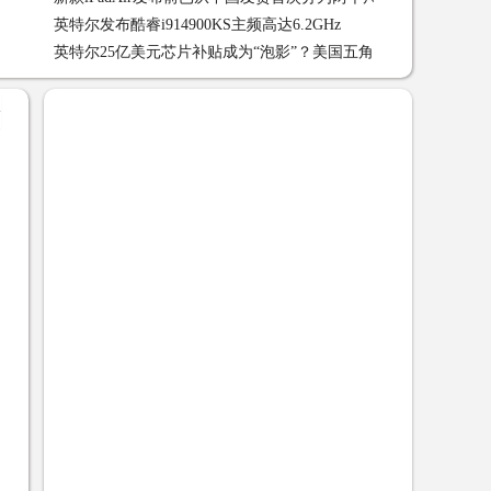
英特尔发布酷睿i914900KS主频高达6.2GHz
英特尔发布酷睿i91490
英特尔25亿美元芯片补贴成为“泡影”？美国五角大楼把责任推给
了商 03-14
+