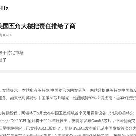
Hz
？美国五角大楼把责任推给了商
3-14
限于特定市场
挡了
，友情提示，本站所有英特尔,中国资讯为网友分享，网站只提供英特尔中国版A
服务。如果您对英特尔中国版AI芯片曝光，性能或降92%？倪光南：抛弃幻想资
身，不支持超线程，网翎将于5月发布中国卫星领域首个民用宽带设备，消息称英特尔
lemage"Xe2"GPU预计将于2024年底推出，英特尔发布Gaudi3芯片，中国创新突
星拒绝捆绑，已卖掉ASML股份？，新款iPadAir发布前已从中国发货首次分
，英特尔25亿美元芯片补贴成为“泡影”？美国五角大楼把责任推给了商，.英特尔中国