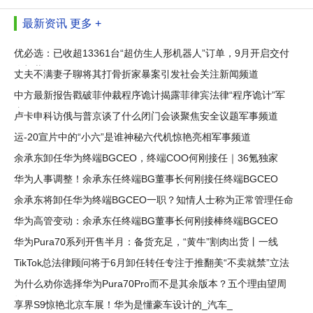
最新资讯
更多 +
优必选：已收超13361台“超仿生人形机器人”订单，9月开启交付
人机共
丈夫不满妻子聊将其打骨折家暴案引发社会关注新闻频道
中方最新报告戳破菲仲裁程序诡计揭露菲律宾法律“程序诡计”军
事
卢卡申科访俄与普京谈了什么闭门会谈聚焦安全议题军事频道
运-20宣片中的“小六”是谁神秘六代机惊艳亮相军事频道
余承东卸任华为终端BGCEO，终端COO何刚接任｜36氪独家
华为人事调整！余承东任终端BG董事长何刚接任终端BGCEO
余承东将卸任华为终端BGCEO一职？知情人士称为正常管理任命
华为高管变动：余承东任终端BG董事长何刚接棒终端BGCEO
华为Pura70系列开售半月：备货充足，“黄牛”割肉出货丨一线
TikTok总法律顾问将于6月卸任转任专注于推翻美“不卖就禁”立法
为什么劝你选择华为Pura70Pro而不是其余版本？五个理由望周
知
享界S9惊艳北京车展！华为是懂豪车设计的_汽车_