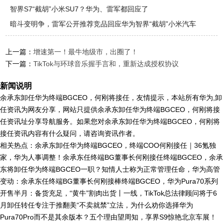
智界S7“截胡”小米SU7？华为、雷军都回应了
暗斗变明争，雷军公开推荐竞品回应华为智界“截胡”小米汽车
上一篇：
增速第一！最牛地级市，出圈了！
下一篇：
TikTok与环球音乐握手言和，重新达成授权协议
新闻说明
余承东卸任华为终端BGCEO，何刚将接任，友情提示，本站所有华为,卸
任资讯为网友分享，网站只提供余承东卸任华为终端BGCEO，何刚将接
任资讯址分享导航服务。如果您对余承东卸任华为终端BGCEO，何刚将
接任资讯内容有什么疑问，请咨询资讯作者。
相关热点：余承东卸任华为终端BGCEO，终端COO何刚接任｜36氪独
家，华为人事调整！余承东任终端BG董事长何刚接任终端BGCEO，余承
东将卸任华为终端BGCEO一职？知情人士称为正常管理任命，华为高管
变动：余承东任终端BG董事长何刚接棒终端BGCEO，华为Pura70系列
开售半月：备货充足，“黄牛”割肉出货丨一线，TikTok总法律顾问将于6
月卸任转任专注于推翻美“不卖就禁”立法，为什么劝你选择华为
Pura70Pro而不是其余版本？五个理由望周知，享界S9惊艳北京车展！