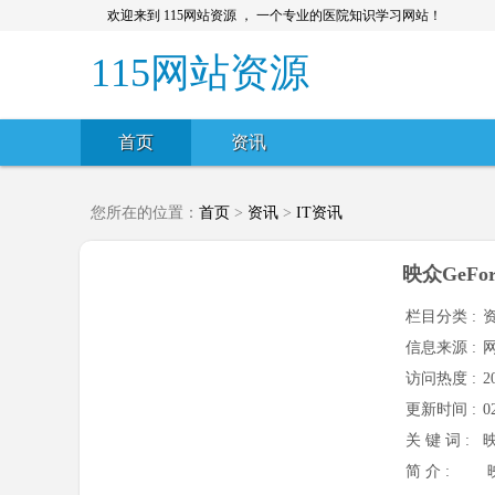
欢迎来到 115网站资源 ， 一个专业的医院知识学习网站！
115网站资源
首页
资讯
您所在的位置：
首页
>
资讯
>
IT资讯
映众GeFo
栏目分类 :
资
信息来源 :
访问热度 :
2
更新时间 :
0
关 键 词 :
映
简 介 :
映