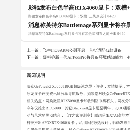
影驰发布白色半高RTX4060显卡：双槽
影驰发布白色半高RTX4060显卡：双槽+三风扇设计 04-20
消息称英特尔Battlemage系列显卡将
消息称英特尔Battlemage系列显卡将在黑色星期五之前推出 04-10
上一篇：
飞牛fnOSARM公测开启，首批适配42款设备
下一篇：
爆料称新一代AirPodsPro将具备环境感知能力
新闻说明
映众GeForceRTX5060Ti8GB超级冰龙显卡评测，友情提示，
冰龙显卡评测资讯址分享导航服务。如果您对映众GeForceRT
相关热点：网购微星RTX5090显卡却收到浴巾裹石头，网友分享被
今年仅推出RTX5090，其它Blackwell显卡延至明年，iQO
动与艺术的灵动结合，【IT之家评测室】联想昭阳X7AI高能本评
科技推出AFOXRTX4080显卡，采用涡轮散热设计，影驰发布白色
在黑色星期五之前推出，.映众GeForceRTX5060Ti8GB