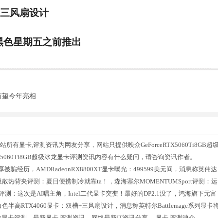
+三风扇设计
在黑色星期五之前推出
，有望今年亮相
本站所有显卡,评测资讯为网友分享，网站只提供映众GeForceRTX5060Ti8GB超
X5060Ti8GB超级冰龙显卡评测资讯内容有什么疑问，请咨询资讯作者。
骗经历，AMDRadeonRX8800XT显卡曝光：499599美元间，消息称英伟达
O磁吸散热背夹评测：夏日便携制冷就靠ta！，森海塞尔MOMENTUMSport评测：运
测：这次是AI唱主角，Intel二代显卡突变！最好的DP2.1没了，鸿海旗下元富
半高RTX4060显卡：双槽+三风扇设计，消息称英特尔Battlemage系列显卡
超级冰龙显卡评测，最新显卡,评测资讯，网络最新IT资讯分享。 显卡,评测映众