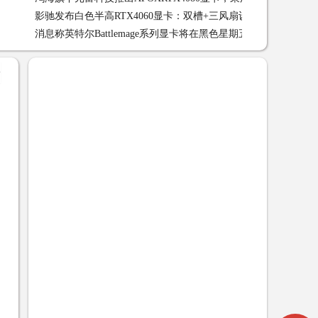
影驰发布白色半高RTX4060显卡：双槽+三风扇设计
影驰发布白
消息称英特尔Battlemage系列显卡将在黑色星期五之前推出
消
+