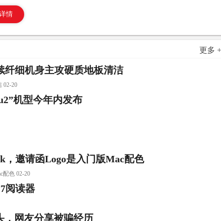
详情
更多 
：延续纤细机身主攻硬质地板清洁
2-20
bu2”机型今年内发布
k，邀请函Logo是入门版Mac配色
色 02-20
t8.7阅读器
石头，网友分享被骗经历