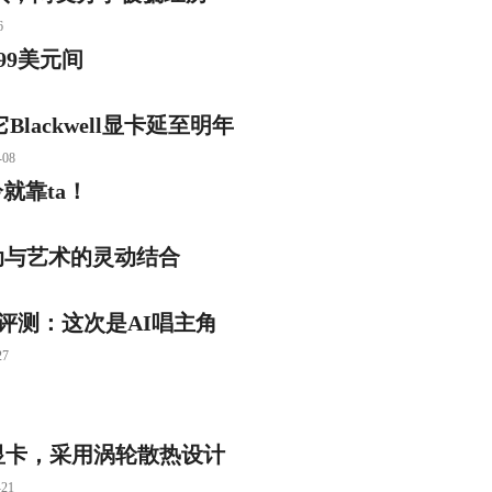
6
599美元间
lackwell显卡延至明年
08
就靠ta！
运动与艺术的灵动结合
本评测：这次是AI唱主角
7
0显卡，采用涡轮散热设计
21