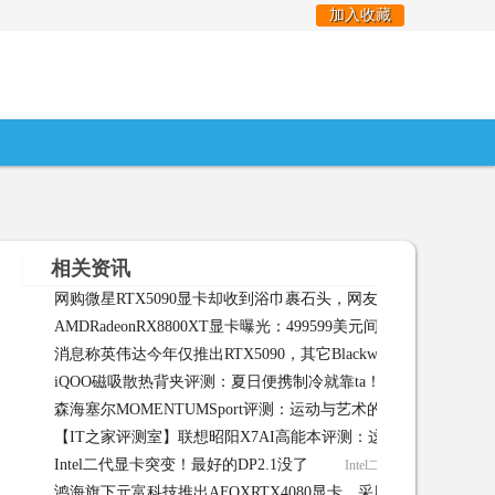
加入收藏
相关资讯
网购微星RTX5090显卡却收到浴巾裹石头，网友分享被骗经历
AMDRadeonRX8800XT显卡曝光：499599美元间
AMDRadeon
消息称英伟达今年仅推出RTX5090，其它Blackwell显卡延至明年
iQOO磁吸散热背夹评测：夏日便携制冷就靠ta！
iQOO磁吸散
森海塞尔MOMENTUMSport评测：运动与艺术的灵动结合
森
【IT之家评测室】联想昭阳X7AI高能本评测：这次是AI唱主角
Intel二代显卡突变！最好的DP2.1没了
Intel二代显卡突变！最好的D
鸿海旗下元富科技推出AFOXRTX4080显卡，采用涡轮散热设计