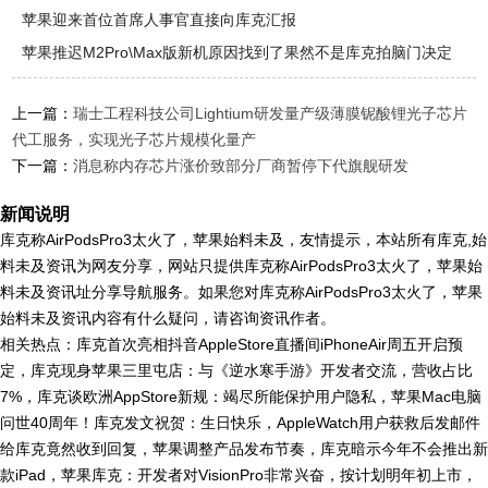
苹果迎来首位首席人事官直接向库克汇报
苹果推迟M2Pro\Max版新机原因找到了果然不是库克拍脑门决定
的
上一篇：
瑞士工程科技公司Lightium研发量产级薄膜铌酸锂光子芯片
代工服务，实现光子芯片规模化量产
下一篇：
消息称内存芯片涨价致部分厂商暂停下代旗舰研发
新闻说明
库克称AirPodsPro3太火了，苹果始料未及，友情提示，本站所有库克,始
料未及资讯为网友分享，网站只提供库克称AirPodsPro3太火了，苹果始
料未及资讯址分享导航服务。如果您对库克称AirPodsPro3太火了，苹果
始料未及资讯内容有什么疑问，请咨询资讯作者。
相关热点：库克首次亮相抖音AppleStore直播间iPhoneAir周五开启预
定，库克现身苹果三里屯店：与《逆水寒手游》开发者交流，营收占比
7%，库克谈欧洲AppStore新规：竭尽所能保护用户隐私，苹果Mac电脑
问世40周年！库克发文祝贺：生日快乐，AppleWatch用户获救后发邮件
给库克竟然收到回复，苹果调整产品发布节奏，库克暗示今年不会推出新
款iPad，苹果库克：开发者对VisionPro非常兴奋，按计划明年初上市，