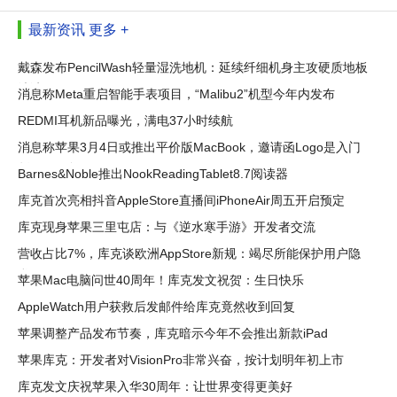
最新资讯
更多 +
戴森发布PencilWash轻量湿洗地机：延续纤细机身主攻硬质地板
清洁
消息称Meta重启智能手表项目，“Malibu2”机型今年内发布
REDMI耳机新品曝光，满电37小时续航
消息称苹果3月4日或推出平价版MacBook，邀请函Logo是入门
版Mac配色
Barnes&Noble推出NookReadingTablet8.7阅读器
库克首次亮相抖音AppleStore直播间iPhoneAir周五开启预定
库克现身苹果三里屯店：与《逆水寒手游》开发者交流
营收占比7%，库克谈欧洲AppStore新规：竭尽所能保护用户隐
私
苹果Mac电脑问世40周年！库克发文祝贺：生日快乐
AppleWatch用户获救后发邮件给库克竟然收到回复
苹果调整产品发布节奏，库克暗示今年不会推出新款iPad
苹果库克：开发者对VisionPro非常兴奋，按计划明年初上市
库克发文庆祝苹果入华30周年：让世界变得更美好