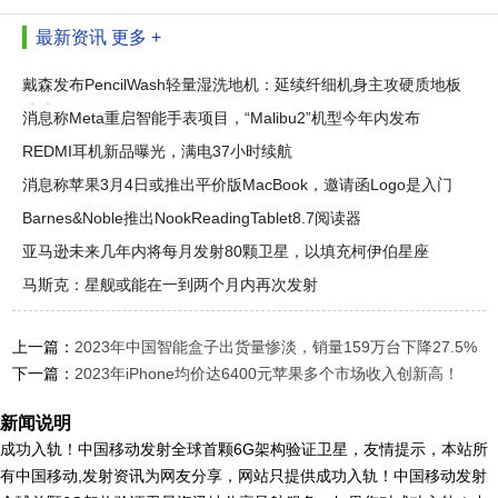
最新资讯
更多 +
戴森发布PencilWash轻量湿洗地机：延续纤细机身主攻硬质地板
清洁
消息称Meta重启智能手表项目，“Malibu2”机型今年内发布
REDMI耳机新品曝光，满电37小时续航
消息称苹果3月4日或推出平价版MacBook，邀请函Logo是入门
版Mac配色
Barnes&Noble推出NookReadingTablet8.7阅读器
亚马逊未来几年内将每月发射80颗卫星，以填充柯伊伯星座
马斯克：星舰或能在一到两个月内再次发射
上一篇：
2023年中国智能盒子出货量惨淡，销量159万台下降27.5%
下一篇：
2023年iPhone均价达6400元苹果多个市场收入创新高！
新闻说明
成功入轨！中国移动发射全球首颗6G架构验证卫星，友情提示，本站所
有中国移动,发射资讯为网友分享，网站只提供成功入轨！中国移动发射