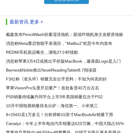
最新资讯
更多 +
戴森发布PencilWash轻量湿洗地机：延续纤细机身主攻硬质地板
清洁
消息称Meta重启智能手表项目，“Malibu2”机型今年内发布
REDMI耳机新品曝光，满电37小时续航
消息称苹果3月4日或推出平价版MacBook，邀请函Logo是入门
版Mac配色
Barnes&Noble推出NookReadingTablet8.7阅读器
FS社称《老头环》销量完全出乎意料：不知为何卖的好
苹果VisionPro头显开启量产！首批备货40万台左右
PS5销量持续飙升同平台上市3年美国销量仅次于PS2
10月中国电视销量排名出炉：海信第一、小米第三
8+256G卖1万多元！分析师称15英寸MacBookAir销量下滑
Canalys：今年上半年电动汽车销量达620万辆，中国大陆占55%
苹果放弃英特尔x86后Mac销量攀升，自研芯片吸引更多新用户