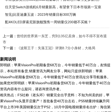
任天堂Switch游戏机6月销量新高，有望拿下日本市场第一宝座
智见|比亚迪廉玉波：2023年销量目标300万辆
配4KOLED屏索尼新旗舰预售一周销量仅200都不买账？
上一篇：
曾经的世界第一东芝，穷到135亿卖身，如今不得不宣布退
市
下一篇：
《波斯王子：失落王冠》评测8.7分小身材，大格局
新闻说明
郭明錤：苹果VisionPro初期备货68万台，今年销量低于40万台，友情提
示，本站所有备货,销量资讯为网友分享，网站只提供郭明錤：苹果
VisionPro初期备货68万台，今年销量低于40万台资讯址分享导航服务。
如果您对郭明錤：苹果VisionPro初期备货68万台，今年销量低于40万台
资讯内容有什么疑问，请咨询资讯作者。
相关热点：FS社称《老头环》销量完全出乎意料：不知为何卖的好，苹
果VisionPro头显开启量产！首批备货40万台左右，PS5销量持续飙升同
平台上市3年美国销量仅次于PS2，10月中国电视销量排名出炉：海信第